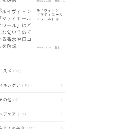
2025.12.25
香水・フ
レグラン
ス
ルイヴィトン
「マティエール
ノワール」はど
んな匂い？似て
いる香水や口コ
ミを解説！
2025.12.25
香水・フ
レグラン
ス
コスメ
42
スキンケア
112
その他
9
ヘアケア
19
有名人の美容
24