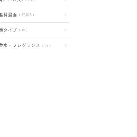
無料漫画
87,623
顔タイプ
19
香水・フレグランス
82