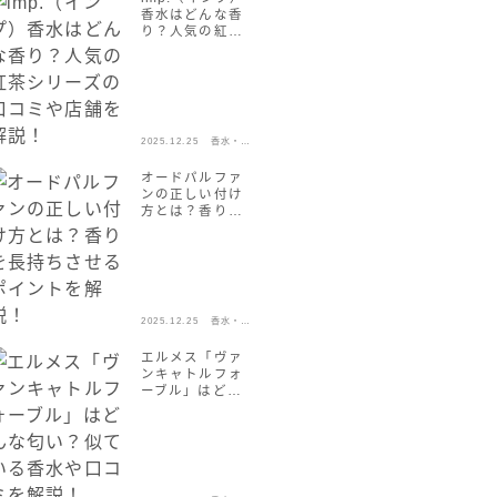
香水はどんな香
り？人気の紅茶
シリーズの口コ
ミや店舗を解
説！
2025.12.25
香水・フ
レグラン
ス
オードパルファ
ンの正しい付け
方とは？香りを
長持ちさせるポ
イントを解説！
2025.12.25
香水・フ
レグラン
ス
エルメス「ヴァ
ンキャトルフォ
ーブル」はどん
な匂い？似てい
る香水や口コミ
を解説！