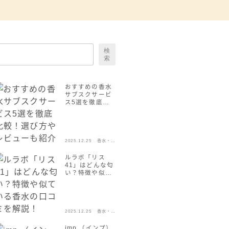
検
索
おすすめの香水
サブスクサービ
ス5選を徹底比
較！選び方やレ
ビューも紹介
2025.12.25
香水・フ
レグラン
ス
ルラボ「リス
41」はどんな匂
い？特徴や似て
いる香水の口コ
ミを解説！
2025.12.25
香水・フ
レグラン
ス
imp.（インプ）