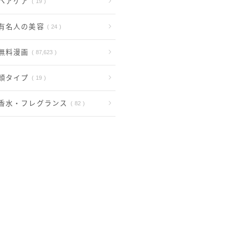
ヘアケア
19
有名人の美容
24
無料漫画
87,623
顔タイプ
19
香水・フレグランス
82