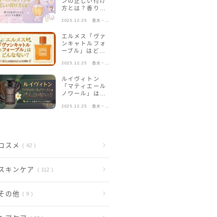
ンの正しい付け
方とは？香りを
長持ちさせるポ
2025.12.25
香水・フ
イントを解説！
レグラン
ス
エルメス「ヴァ
ンキャトルフォ
ーブル」はどん
な匂い？似てい
2025.12.25
香水・フ
る香水や口コミ
レグラン
を解説！
ス
ルイヴィトン
「マティエール
ノワール」はど
んな匂い？似て
2025.12.25
香水・フ
いる香水や口コ
レグラン
ミを解説！
ス
コスメ
42
スキンケア
112
その他
9