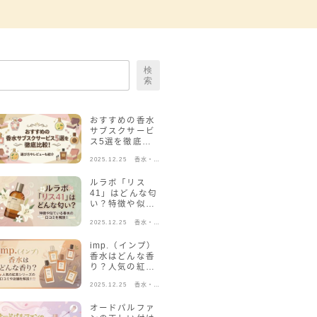
検
索
おすすめの香水
サブスクサービ
ス5選を徹底比
較！選び方やレ
2025.12.25
香水・フ
ビューも紹介
レグラン
ス
ルラボ「リス
41」はどんな匂
い？特徴や似て
いる香水の口コ
2025.12.25
香水・フ
ミを解説！
レグラン
ス
imp.（インプ）
香水はどんな香
り？人気の紅茶
シリーズの口コ
2025.12.25
香水・フ
ミや店舗を解
レグラン
説！
ス
オードパルファ