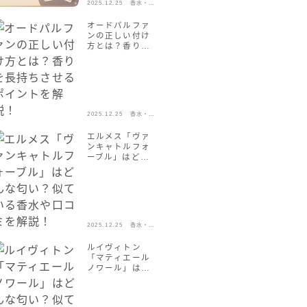
2025.12.25
香水・フ
ミや店舗を解
レグラン
説！
ス
オードパルファ
ンの正しい付け
方とは？香りを
長持ちさせるポ
イントを解説！
2025.12.25
香水・フ
レグラン
ス
エルメス「ヴァ
ンキャトルフォ
ーブル」はどん
な匂い？似てい
る香水や口コミ
を解説！
2025.12.25
香水・フ
レグラン
ス
ルイヴィトン
「マティエール
ノワール」はど
んな匂い？似て
いる香水や口コ
ミを解説！