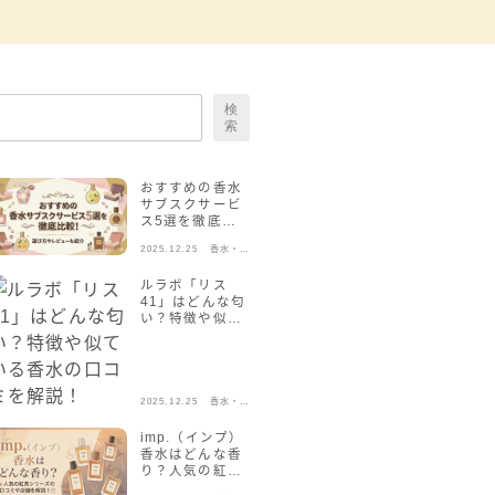
検
索
おすすめの香水
サブスクサービ
ス5選を徹底比
較！選び方やレ
2025.12.25
香水・フ
ビューも紹介
レグラン
ス
ルラボ「リス
41」はどんな匂
い？特徴や似て
いる香水の口コ
ミを解説！
2025.12.25
香水・フ
レグラン
ス
imp.（インプ）
香水はどんな香
り？人気の紅茶
シリーズの口コ