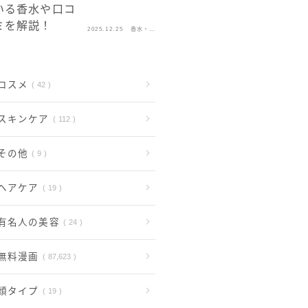
2025.12.25
香水・フ
レグラン
ス
コスメ
42
スキンケア
112
その他
9
ヘアケア
19
有名人の美容
24
無料漫画
87,623
顔タイプ
19