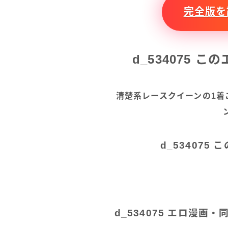
完全版を読
d_534075 
清楚系レースクイーンの1着
d_53407
d_534075 エロ漫