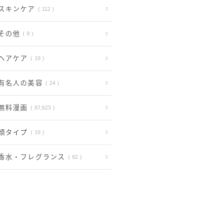
シ
ス
口
も
テ
ォ
スキンケア
112
香
リ
コ
紹
ィ
ー
り
ー
ミ
介
エ
ブ
を
その他
9
ズ
を
ー
ル
長
の
解
ル
」
持
口
説
ヘアケア
19
ノ
は
ち
コ
！
ワ
ど
さ
ミ
有名人の美容
24
ー
ん
せ
や
ル
な
る
店
無料漫画
87,623
」
匂
ポ
舗
は
い
イ
を
ど
顔タイプ
19
？
ン
解
ん
似
ト
説
な
て
香水・フレグランス
82
を
！
匂
い
解
い
る
説
？
香
！
似
水
て
や