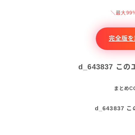
＼最大99
完全版を読
d_643837 
まとめC
d_64383