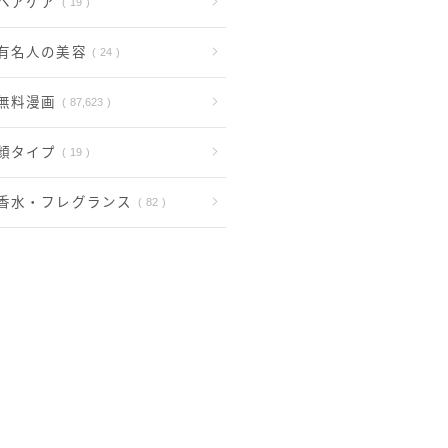
ヘアケア
19
有名人の美容
24
無料漫画
87,623
顔タイプ
19
香水・フレグランス
82