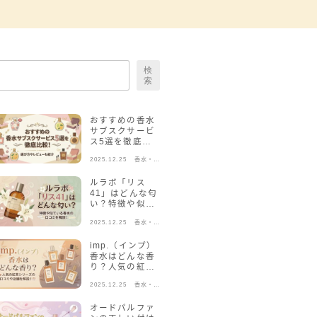
検
索
おすすめの香水
サブスクサービ
ス5選を徹底比
較！選び方やレ
2025.12.25
香水・フ
ビューも紹介
レグラン
ス
ルラボ「リス
41」はどんな匂
い？特徴や似て
いる香水の口コ
2025.12.25
香水・フ
ミを解説！
レグラン
ス
imp.（インプ）
香水はどんな香
り？人気の紅茶
シリーズの口コ
2025.12.25
香水・フ
ミや店舗を解
レグラン
説！
ス
オードパルファ