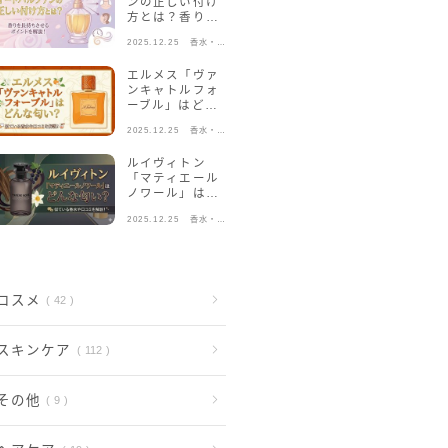
ンの正しい付け
方とは？香りを
長持ちさせるポ
2025.12.25
香水・フ
イントを解説！
レグラン
ス
エルメス「ヴァ
ンキャトルフォ
ーブル」はどん
な匂い？似てい
2025.12.25
香水・フ
る香水や口コミ
レグラン
を解説！
ス
ルイヴィトン
「マティエール
ノワール」はど
んな匂い？似て
2025.12.25
香水・フ
いる香水や口コ
レグラン
ミを解説！
ス
コスメ
42
スキンケア
112
その他
9