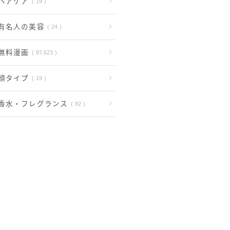
ヘアケア
19
有名人の美容
24
無料漫画
87,623
顔タイプ
19
香水・フレグランス
82