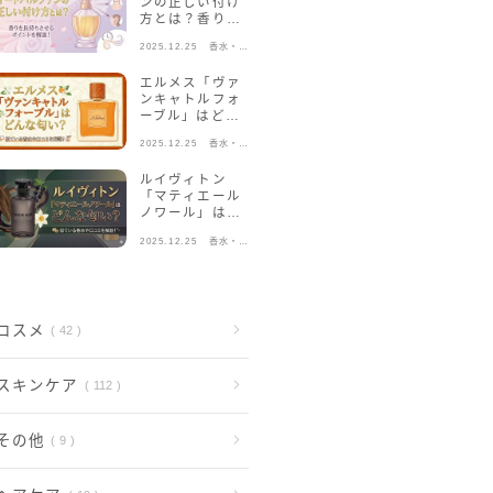
ンの正しい付け
方とは？香りを
長持ちさせるポ
2025.12.25
香水・フ
イントを解説！
レグラン
ス
エルメス「ヴァ
ンキャトルフォ
ーブル」はどん
な匂い？似てい
2025.12.25
香水・フ
る香水や口コミ
レグラン
を解説！
ス
ルイヴィトン
「マティエール
ノワール」はど
んな匂い？似て
2025.12.25
香水・フ
いる香水や口コ
レグラン
ミを解説！
ス
コスメ
42
スキンケア
112
その他
9