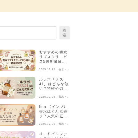
検
索
おすすめの香水
サブスクサービ
ス5選を徹底比
較！選び方やレ
2025.12.25
香水・フ
ビューも紹介
レグラン
ス
ルラボ「リス
41」はどんな匂
い？特徴や似て
いる香水の口コ
2025.12.25
香水・フ
ミを解説！
レグラン
ス
imp.（インプ）
香水はどんな香
り？人気の紅茶
シリーズの口コ
2025.12.25
香水・フ
ミや店舗を解
レグラン
説！
ス
オードパルファ